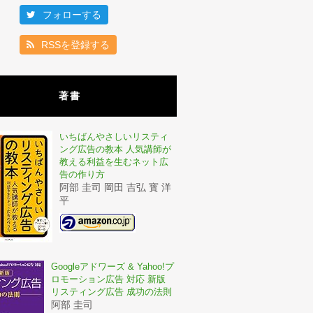
フォローする
RSSを登録する
著書
いちばんやさしいリスティ
ング広告の教本 人気講師が
教える利益を生むネット広
告の作り方
阿部 圭司 岡田 吉弘 寳 洋
平
Googleアドワーズ & Yahoo!プ
ロモーション広告 対応 新版
リスティング広告 成功の法則
阿部 圭司