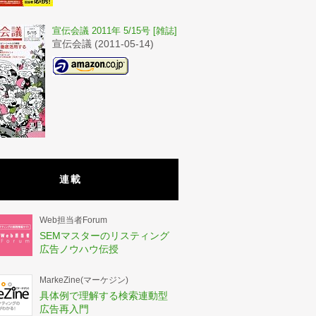
宣伝会議 2011年 5/15号 [雑誌]
宣伝会議 (2011-05-14)
連載
Web担当者Forum
SEMマスターのリスティング
広告ノウハウ伝授
MarkeZine(マーケジン)
具体例で理解する検索連動型
広告再入門