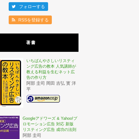
フォローする
RSSを登録する
著書
いちばんやさしいリスティ
ング広告の教本 人気講師が
教える利益を生むネット広
告の作り方
阿部 圭司 岡田 吉弘 寳 洋
平
Googleアドワーズ & Yahoo!プ
ロモーション広告 対応 新版
リスティング広告 成功の法則
阿部 圭司