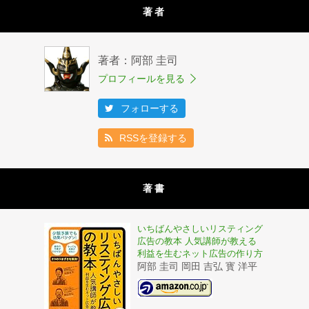
著者
著者：阿部 圭司
プロフィールを見る
フォローする
RSSを登録する
著書
いちばんやさしいリスティング
広告の教本 人気講師が教える
利益を生むネット広告の作り方
阿部 圭司 岡田 吉弘 寳 洋平