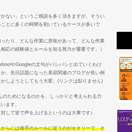
。
行かない」というご相談を多く頂きますが、そうい
いことに多くの時間を割いているケースが多いで
知ったり、どんな作業に意味があって、どんな作業
れ相応の経験値とルールを知る努力が重要です。）
oo!やGoogleの文句がバシバシと出ていくわけ
とか。先日話題になった美容関連のブログが良い例
かしようとしてもう大変。(リンクは貼りません)
ってなんのためになるのかを、しっかりと考えられる力
思います。
に対して皆で声を上げるというのは大事です）
るからには相手のルールに従うのがセオリーで、そ