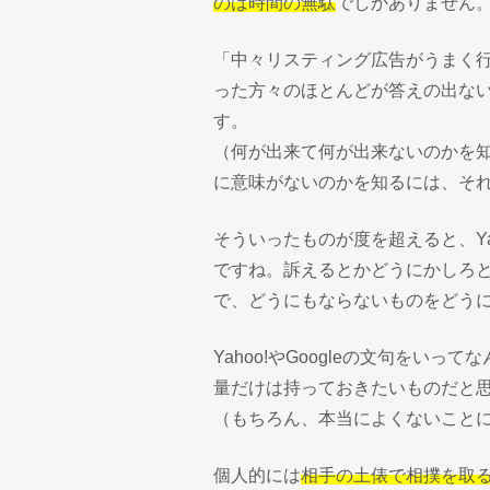
のは時間の無駄
でしかありません
「中々リスティング広告がうまく
った方々のほとんどが答えの出な
す。
（何が出来て何が出来ないのかを
に意味がないのかを知るには、そ
そういったものが度を超えると、Yah
ですね。訴えるとかどうにかしろ
で、どうにもならないものをどうに
Yahoo!やGoogleの文句をい
量だけは持っておきたいものだと
（もちろん、本当によくないこと
個人的には
相手の土俵で相撲を取