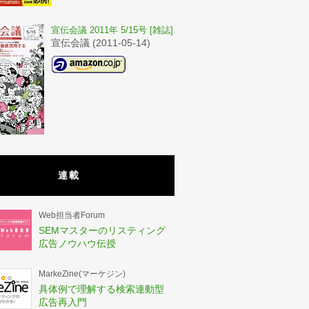
宣伝会議 2011年 5/15号 [雑誌]
宣伝会議 (2011-05-14)
連載
Web担当者Forum
SEMマスターのリスティング
広告ノウハウ伝授
MarkeZine(マーケジン)
具体例で理解する検索連動型
広告再入門