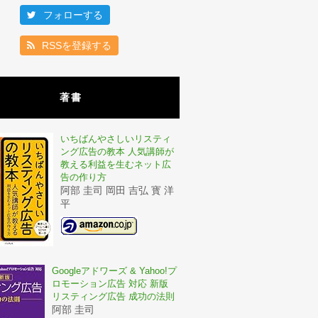
フォローする
RSSを登録する
著書
いちばんやさしいリスティ
ング広告の教本 人気講師が
教える利益を生むネット広
告の作り方
阿部 圭司 岡田 吉弘 寳 洋
平
Googleアドワーズ & Yahoo!プ
ロモーション広告 対応 新版
リスティング広告 成功の法則
阿部 圭司