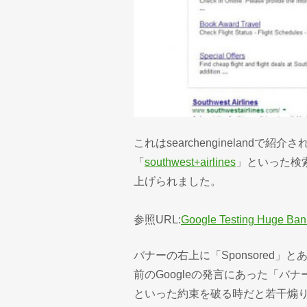
これはsearchenginelandで紹
「
southwest+airlines
」といった検
上げられました。
参照URL:
Google Testing Huge Ban
バナーの右上に「Sponsored
前のGoogleの発言にあった「
といった約束を破る時だと若干煽