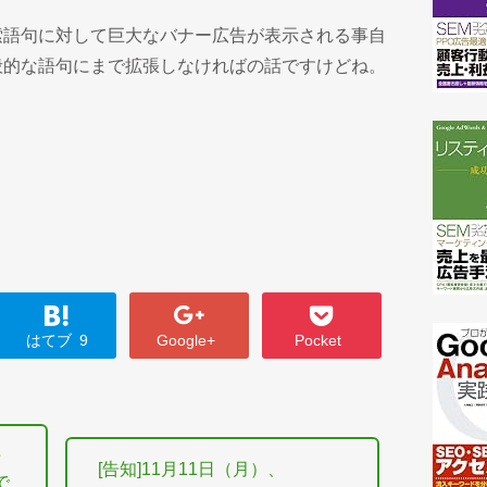
索語句に対して巨大なバナー広告が表示される事自
般的な語句にまで拡張しなければの話ですけどね。
はてブ
9
Google+
Pocket
告
[告知]11月11日（月）、
で