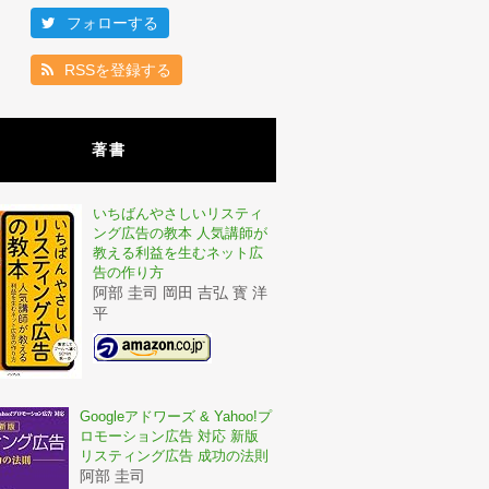
フォローする
RSSを登録する
著書
いちばんやさしいリスティ
ング広告の教本 人気講師が
教える利益を生むネット広
告の作り方
阿部 圭司 岡田 吉弘 寳 洋
平
Googleアドワーズ & Yahoo!プ
ロモーション広告 対応 新版
リスティング広告 成功の法則
阿部 圭司