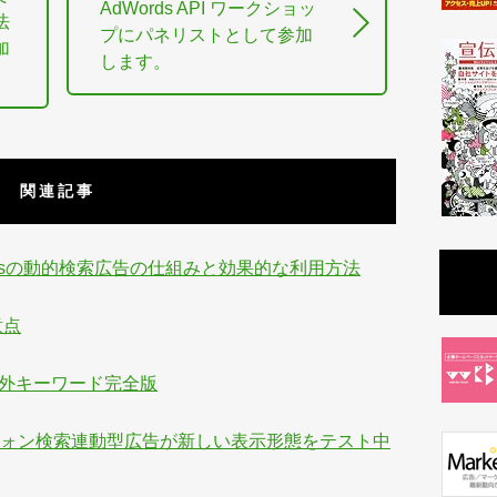
AdWords API ワークショッ
法
プにパネリストとして参加
加
します。
。
関連記事
Wordsの動的検索広告の仕組みと効果的な利用方法
意点
象外キーワード完全版
トフォン検索連動型広告が新しい表示形態をテスト中