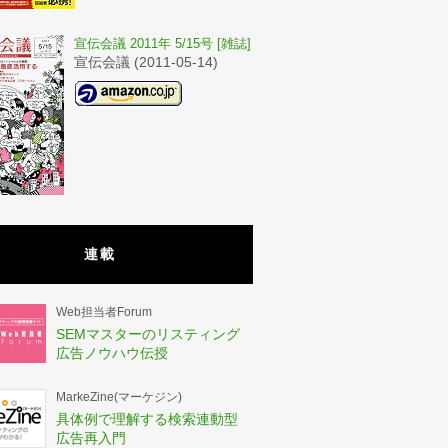
宣伝会議 2011年 5/15号 [雑誌]
宣伝会議 (2011-05-14)
連載
Web担当者Forum
SEMマスターのリスティング
広告ノウハウ伝授
MarkeZine(マーケジン)
具体例で理解する検索連動型
広告再入門