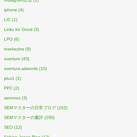
iphone
(4)
LIC
(1)
Links for Good
(3)
LPO
(6)
markezine
(9)
overture
(43)
overture,adwords
(10)
plus1
(1)
PPC
(2)
semmoz
(3)
SEMマスターの日常ブログ
(152)
SEMマスターの書評
(190)
SEO
(12)
Sphinn Japan Blog
(12)