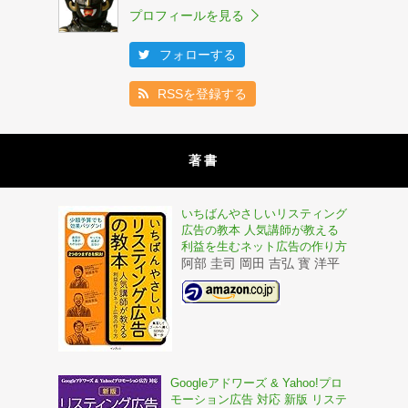
プロフィールを見る
フォローする
RSSを登録する
著書
いちばんやさしいリスティング
広告の教本 人気講師が教える
利益を生むネット広告の作り方
阿部 圭司 岡田 吉弘 寳 洋平
Googleアドワーズ & Yahoo!プロ
モーション広告 対応 新版 リステ