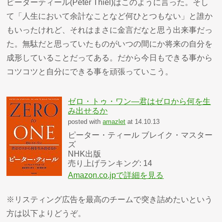
ピーターティール(Peter Thiel)はこのように言った。そし
て「人生において余計なことなど何ひとつもない」と誰か
もいったけれど、それはまさに金言だなと思う出来事だっ
た。無駄だと思っていたものがいつの間にか将来の自分を
成形していることだってある。だから今日もできる事から
コツコツと自分にできる事を頑張っていこう。
ゼロ・トゥ・ワン―君はゼロから何を生
み出せるか
posted with
amazlet
at 14.10.13
ピーター・ティール ブレイク・マスター
ズ
NHK出版
売り上げランキング: 14
Amazon.co.jpで詳細を見る
※リスティング広告を最高のチームで突き詰めたいという
方は以下よりどうぞ。