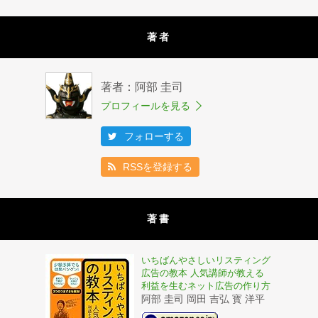
著者
著者：阿部 圭司
プロフィールを見る
フォローする
RSSを登録する
著書
いちばんやさしいリスティング
広告の教本 人気講師が教える
利益を生むネット広告の作り方
阿部 圭司 岡田 吉弘 寳 洋平