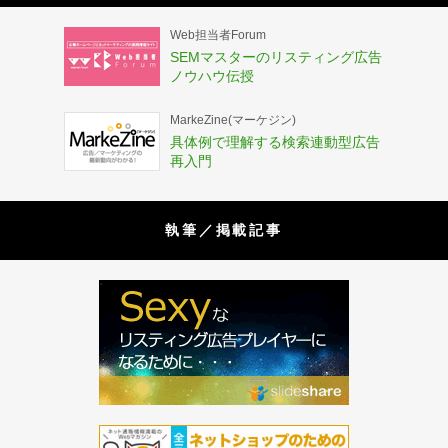
Web担当者Forum
SEMマスターのリスティング広告
ノウハウ伝授
MarkeZine(マーケジン)
具体例で理解する検索連動型広告
再入門
執筆／掲載記事