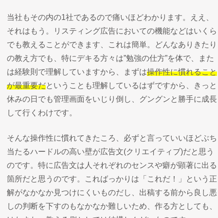
当社もその内の1社であるので痛いほどわかります。ええ、
それはもう。リスティング広告においての機能などはいくら
でも教えることができます、これは簡単。どんなありきたり
の教え方でも、特にデキる方々は”勉強の仕方”を体で、また
は経験則で理解していますから、まずは
操作性に慣れること
が最重要だ
ということも理解しているはずですから、きっと
休みの日でも管理画面をいじり倒し、グングンと勝手に成長
して行くわけです。
そんな操作性に慣れてきたころ、必ずと言っていいほどぶち
当たるハードルの高い壁が広告文(クリエイティブ)だと思う
のです。特に広告文は人それぞれのセンスや癖が顕著に出る
箇所だと思うのです。こればっかりは「これだ！」という正
解がなかなか見つけにくいものだし、出稿する前から良し悪
しの判断を下すのもなかなか難しいため、作る方としても、