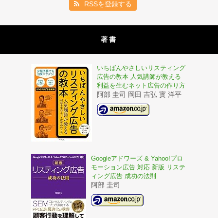
RSSを登録する
著書
いちばんやさしいリスティング
広告の教本 人気講師が教える
利益を生むネット広告の作り方
阿部 圭司 岡田 吉弘 寳 洋平
Googleアドワーズ & Yahoo!プロ
モーション広告 対応 新版 リステ
ィング広告 成功の法則
阿部 圭司