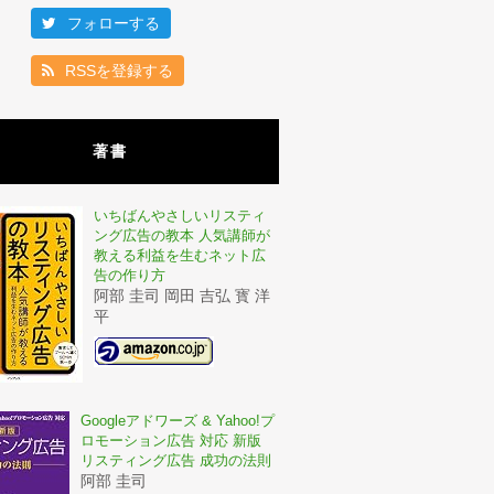
フォローする
RSSを登録する
著書
いちばんやさしいリスティ
ング広告の教本 人気講師が
教える利益を生むネット広
告の作り方
阿部 圭司 岡田 吉弘 寳 洋
平
Googleアドワーズ & Yahoo!プ
ロモーション広告 対応 新版
リスティング広告 成功の法則
阿部 圭司